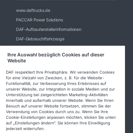
www.daftrucks.de
PACCAR Power Solutions
DAF-Aufbauherstellerinformationen
DAF-Gebrauchtfahrzeuge
DAF Merchandising store
Ihre Auswahl bezüglich Cookies auf dieser
DAF Teile Webshop
Website
DAF respektiert Ihre Privatsphäre. Wir verwenden Cookies
für eine Vielzahl von Zwecken, z. B. für die Website-
DAF Frankfurt GmbH
Funktionalität, zur Verbesserung Ihres Erlebnisses auf
unserer Website, zur Integration in soziale Medien und zur
Unterstützung bei zielgerichteten Marketing-Aktivitäten
innerhalb und außerhalb unserer Website. Wenn Sie Ihren
Impressum
Besuch auf unserer Website fortsetzen, stimmen Sie der
Verwendung von Cookies durch uns zu. Wenn Sie Ihre
Cookie-Einstellungen anpassen möchten, klicken Sie unten
auf „Einstellungen ändern“. Sie können Ihre Einwilligung
jederzeit widerrufen.