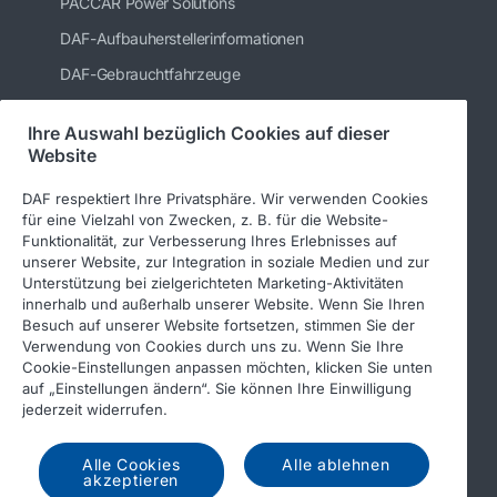
PACCAR Power Solutions
DAF-Aufbauherstellerinformationen
DAF-Gebrauchtfahrzeuge
DAF Merchandising store
Ihre Auswahl bezüglich Cookies auf dieser
DAF Teile Webshop
Website
DAF respektiert Ihre Privatsphäre. Wir verwenden Cookies
für eine Vielzahl von Zwecken, z. B. für die Website-
DAF Frankfurt GmbH
Funktionalität, zur Verbesserung Ihres Erlebnisses auf
unserer Website, zur Integration in soziale Medien und zur
Unterstützung bei zielgerichteten Marketing-Aktivitäten
innerhalb und außerhalb unserer Website. Wenn Sie Ihren
Impressum
Besuch auf unserer Website fortsetzen, stimmen Sie der
Verwendung von Cookies durch uns zu. Wenn Sie Ihre
Cookie-Einstellungen anpassen möchten, klicken Sie unten
auf „Einstellungen ändern“. Sie können Ihre Einwilligung
jederzeit widerrufen.
Alle Cookies
Alle ablehnen
akzeptieren