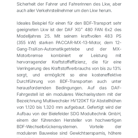
Sicherheit der Fahrer und Fahrerinnen des Lkw, aber
auch aller Verkehrsteilnehmer um den Lkw herum.
Ideales Beispiel für einen für den BDF-Transport sehr
+
geeigneten Lkw ist der DAF XG
480 FAN 6x2 des
Modelljahres 25. Mit seinem kraftvollen 483 PS
(355 kW) starken PACCAR-MX-13-Motor, dem 12-
Gang-TraXon-Automatikgetriebe und der MX-
Motorbremse kombiniert er Leistung mit
hervorragender Kraftstoffeffizienz, die für eine
Verringerung des Kraftstoffverbrauchs von bis zu 13%
sorgt, und ermöglicht so eine kosteneffektive
Durchführung von BDF-Transporten auch unter
herausfordernden Bedingungen. Auf das DAF-
Fahrgestell ist ein modulares Wechselsystem mit der
Bezeichnung Multiwechsler HV120KT für Abstellhöhen
von 1.120 bis 1.320 mm aufgebaut. Gefertigt wird der
Aufbau von der Bielefelder SDG Modultechnik GmbH,
einem der führenden Hersteller von hochwertigen
BDF-Wechselbrückensystemen. Vorteile der
modularen Bauweise sind Gewichtsersparnis, höhere